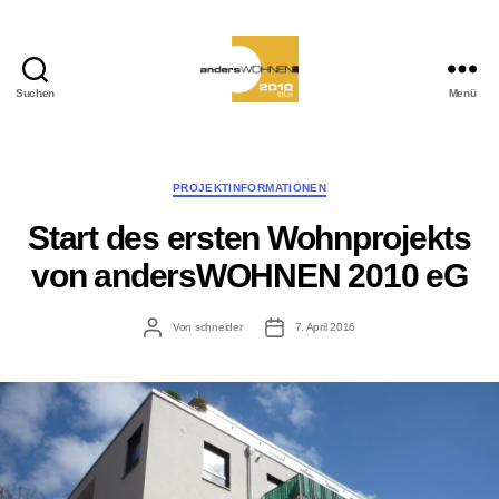
Suchen
Menü
andersWOHNEN-
2010
eG
Kategorien
PROJEKTINFORMATIONEN
Start des ersten Wohnprojekts
von andersWOHNEN 2010 eG
Beitragsautor
Veröffentlichungsdatum
Von
schneider
7. April 2016