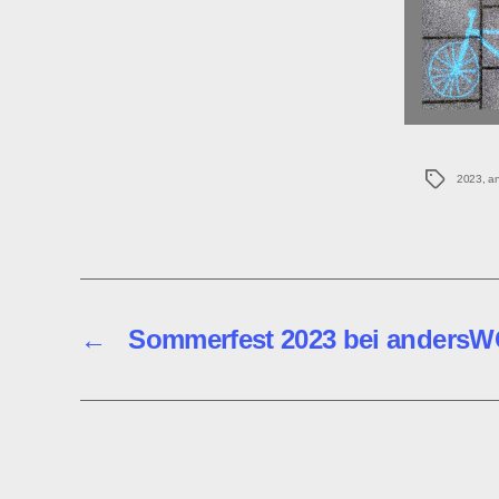
Schlagwö
2023
,
a
←
Sommerfest 2023 bei anders