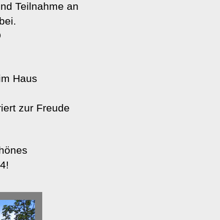
und Teilnahme an
bei.

im Haus
ert zur Freude
chönes
4!