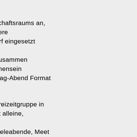
chaftsraums an,
ere
f eingesetzt
a zusammen
mensein
tag-Abend Format
reizeitgruppe in
alleine,
ieleabende, Meet