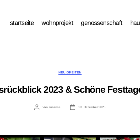
startseite
wohnprojekt
genossenschaft
hau
Kategorien
NEUIGKEITEN
srückblick 2023 & Schöne Festtag
Beitragsautor
Veröffentlichungsdatum
Von
susanne
23. Dezember 2023