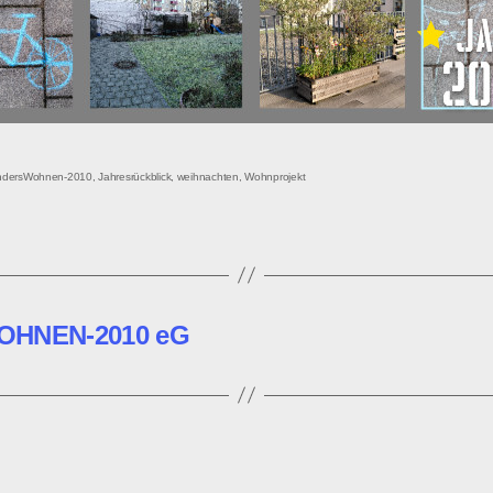
rter
ndersWohnen-2010
,
Jahresrückblick
,
weihnachten
,
Wohnprojekt
WOHNEN-2010 eG