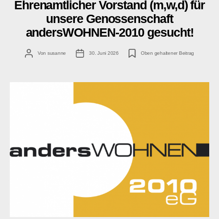
Ehrenamtlicher Vorstand (m,w,d) für
unsere Genossenschaft
andersWOHNEN-2010 gesucht!
Beitragsautor
Veröffentlichungsdatum
Von
susanne
30. Juni 2026
Oben gehaltener Beitrag