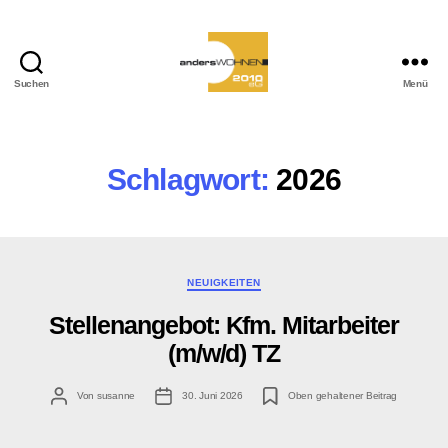
Suchen
Menü
andersWOHNEN-
2010
eG
Schlagwort:
2026
Kategorien
NEUIGKEITEN
Stellenangebot: Kfm. Mitarbeiter
(m/w/d) TZ
Beitragsautor
Veröffentlichungsdatum
Von
susanne
30. Juni 2026
Oben gehaltener Beitrag