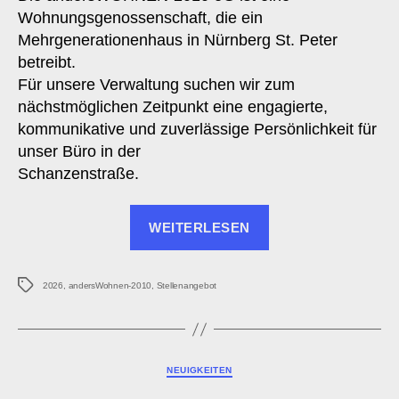
Wohnungsgenossenschaft, die ein
Mehrgenerationenhaus in Nürnberg St. Peter
betreibt.
Für unsere Verwaltung suchen wir zum
nächstmöglichen Zeitpunkt eine engagierte,
kommunikative und zuverlässige Persönlichkeit für
unser Büro in der
Schanzenstraße.
„Stellenangebot:
WEITERLESEN
Kfm.
Mitarbeiter
Schlagwörter
(m/w/d)
2026
,
andersWohnen-2010
,
Stellenangebot
TZ“
Kategorien
NEUIGKEITEN