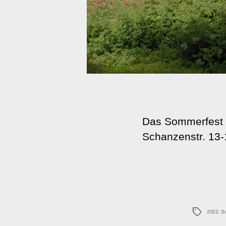
Das Sommerfest 
Schanzenstr. 13-
Schlagwö
2022
,
S