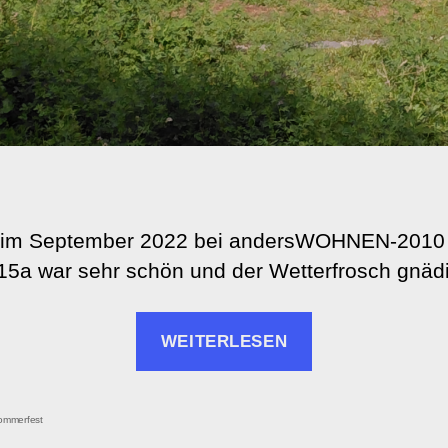
im September 2022 bei andersWOHNEN-2010 
15a war sehr schön und der Wetterfrosch gnäd
„Sommerfest
WEITERLESEN
2022
bei
andersWOHN
rter
ommerfest