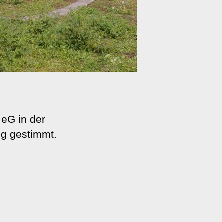
eG in der
ig gestimmt.
EN-