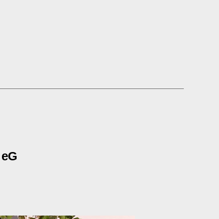
EN-
 eG