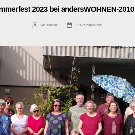
mmerfest 2023 bei andersWOHNEN-2010
Beitragsautor
Veröffentlichungsdatum
Von
susanne
19. September 2023