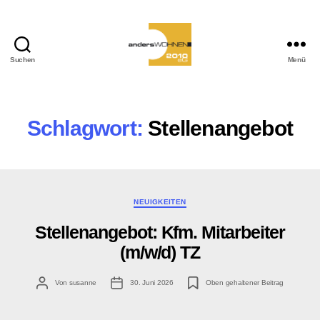
Suchen
Menü
andersWOHNEN-
2010
eG
Schlagwort:
Stellenangebot
Kategorien
NEUIGKEITEN
Stellenangebot: Kfm. Mitarbeiter
(m/w/d) TZ
Beitragsautor
Veröffentlichungsdatum
Von
susanne
30. Juni 2026
Oben gehaltener Beitrag