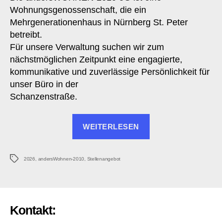
Wohnungsgenossenschaft, die ein
Mehrgenerationenhaus in Nürnberg St. Peter
betreibt.
Für unsere Verwaltung suchen wir zum
nächstmöglichen Zeitpunkt eine engagierte,
kommunikative und zuverlässige Persönlichkeit für
unser Büro in der
Schanzenstraße.
„Stellenangebot:
WEITERLESEN
Kfm.
Mitarbeiter
Schlagwörter
(m/w/d)
2026
,
andersWohnen-2010
,
Stellenangebot
TZ“
Kontakt: