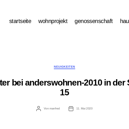
startseite
wohnprojekt
genossenschaft
hau
Kategorien
NEUIGKEITEN
ter bei anderswohnen-2010 in der
15
Beitragsautor
Veröffentlichungsdatum
Von
manfred
11. Mai 2020