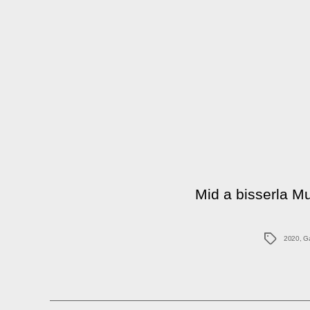
Mid a bisserla Mu
Schlagwö
2020
,
G