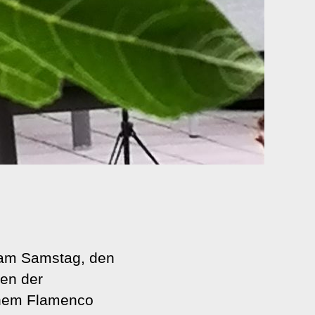
t am Samstag, den
nen der
chem Flamenco