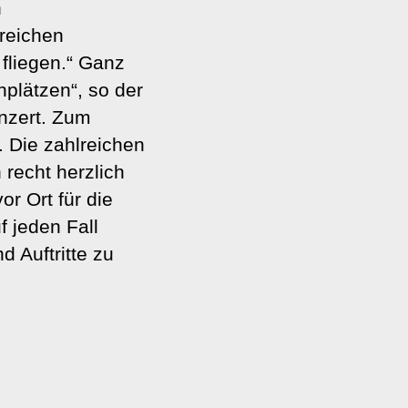
h
lreichen
fliegen.“ Ganz
plätzen“, so der
onzert. Zum
 Die zahlreichen
recht herzlich
r Ort für die
f jeden Fall
d Auftritte zu