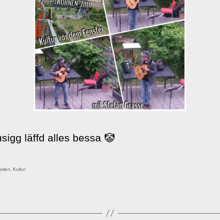
sigg läffd alles bessa 🤡
rter
arten
,
Kultur