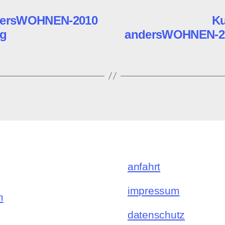
ndersWOHNEN-2010
Ku
ng
andersWOHNEN-201
anfahrt
impressum
m
datenschutz